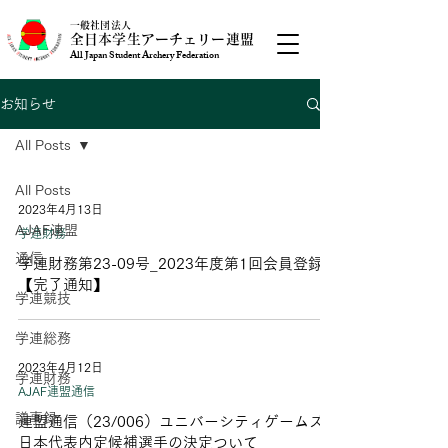
一般社団法人
全日本学生アーチェリー連盟
All Japan Student Archery Federation
お知らせ
All Posts
All Posts
2023年4月13日
AJAF連盟
学連財務
通信
学連財務第23-09号_2023年度第1回会員登録
【完了通知】
学連競技
学連総務
2023年4月12日
学連財務
AJAF連盟通信
議事録
連盟通信（23/006）ユニバーシティゲームズ
日本代表内定候補選手の決定ついて