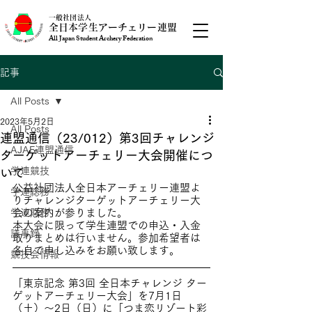
一般社団法人
全日本学生アーチェリー連盟
All Japan Student Archery Federation
記事
All Posts
2023年5月2日
All Posts
連盟通信（23/012）第3回チャレンジ
AJAF連盟通信
ターゲットアーチェリー大会開催につ
学連競技
いて
公益社団法人全日本アーチェリー連盟よ
学連総務
りチャレンジターゲットアーチェリー大
学連財務
会の案内が参りました。
本大会に限って学生連盟での申込・入金
議事録
取りまとめは行いません。参加希望者は
各自で申し込みをお願い致します。
競技会情報
「東京記念 第3回 全日本チャレンジ ター
ゲットアーチェリー大会」を7月1日
（土）～2日（日）に「つま恋リゾート彩