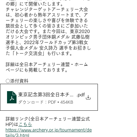
の郷」にて開催いたします。
チャレンジターゲットアーチェリー大会
は、初心者から熟年アスリートまで、ア
ーチェリーの楽しさや喜びを体験できる
競技会として多くの皆さまにご参加いた
だける大会です。また今回は、東京2020
オリンピック男子団体銅メダル 武藤弘樹 
選手と、2022年ワールドカップ第3戦女
子個人金メダル 安久詩乃 選手をお招きし
た「トーク交流会」も行います。
詳細は全日本アーチェリー連盟・ホーム
ページにも掲載しております。
〇添付資料
東京記念第3回全日本チャレンジ ターゲットアーチェリ
.pdf
ダウンロード：PDF • 454KB
詳細リンク(全日本アーチェリー連盟公式
HP)は
こちら
https://www.archery.or.jp/tournament/de
tails/3.html