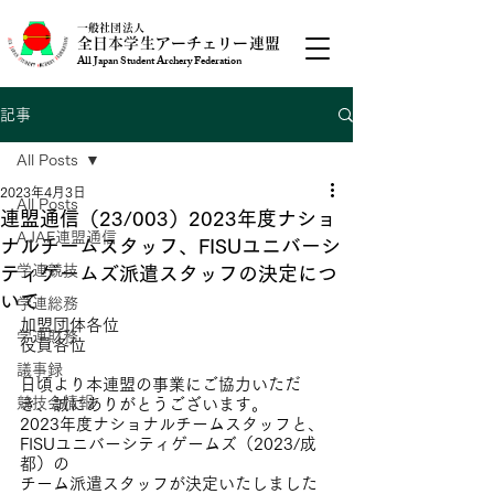
一般社団法人
全日本学生アーチェリー連盟
All Japan Student Archery Federation
記事
All Posts
2023年4月3日
All Posts
連盟通信（23/003）2023年度ナショ
AJAF連盟通信
ナルチームスタッフ、FISUユニバーシ
学連競技
ティゲームズ派遣スタッフの決定につ
いて
学連総務
加盟団体各位
学連財務
役員各位
議事録
日頃より本連盟の事業にご協力いただ
競技会情報
き、誠にありがとうございます。
2023年度ナショナルチームスタッフと、
FISUユニバーシティゲームズ（2023/成
都）の
チーム派遣スタッフが決定いたしました