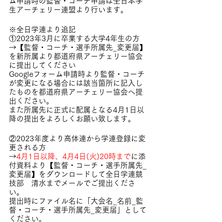
ム申請時の監督・コーチ申請は全日本学
生アーチェリー連盟より行います。
※全日学連より追記
①2023年3月に卒業する大学4年生の方
→【監督・コーチ・選手所属先_変更届】
を新所属より都道府県アーチェリー協会
に提出してください
Googleフォーム申請時より監督・コーチ
が変更になる場合には該当箇所に記入し
たものを都道府県アーチェリー協会へ提
出ください。
また所属先に正式に配属となる4月1日以
降の提出をよろしくお願い致します。
②2023年度より高体連から学連登録に変
更される方
→
4月1日以降、4月4日(火)20時まで
に添
付資料より【監督・コーチ・選手所属先_
変更届】をダウンロードして全日学連競
技部　清水までメールでご提出くださ
い。
提出時にファイル名に「大会名_名前_監
督・コーチ・選手所属先_変更届」として
ください。