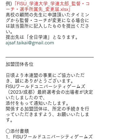
例)
「FISU_学連大学_学連太郎_監督・コ
ーチ・選手所属先_変更届.xlsx」
高校の顧問の先生に申請頂いたタイミン
グから監督・コーチが変更になる場合に
は該当箇所に記入したものを提出くださ
い。
提出先は「全日学連」となります。
ajsaf.taikai@gmail.com
加盟団体各位
日頃より本連盟の事業にご協力いただ
き、誠にありがとうございます。
FISUワールドユニバーシティゲームズ
（2023/成都）最終選考会の出場者が決定
いたしましたので、
添付をもって通知いたします。
関係する加盟団体は、所定の手続きを行
っていただきますよう、お願いいたしま
す。
○添付書類
1．FISUワールドユニバーシティゲームズ