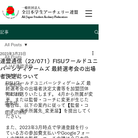
一般社団法人
全日本学生アーチェリー連盟
All Japan Student Archery Federation
記事
All Posts
2023年3月23日
All Posts
連盟通信（22/071）FISUワールドユニ
AJAF連盟通信
バーシティゲームズ 最終選考会の出場
学連競技
者決定について
FISUワールドユニバーシティゲームズ 最
学連総務
終選考会の出場者決定文書等を加盟団体
学連財務
宛にお送りいたします。 4月から所属が変
更、または監督・コーチに変更が生じた
議事録
場合は、以下の案内に従って【監督・コ
ーチ・選手所属先_変更届】を提出してく
競技会情報
ださい。
また、2023年3月時点で学連登録を行っ
ている方の参加費支払いやGoogleフォー