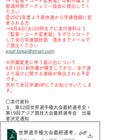
→「監督・コーチ変更届」は新所属より
都道府県アーチェリー協会に提出してく
ださい
②2023年度より高体連から学連登録に変
更される方
→4月4日(火)20時までに添付資料より
「監督・コーチ変更届」をダウンロード
して全日学連競技部　清水までメールで
ご提出ください
ajsaf.taikai@gmail.com
※所属変更に伴う届け出について
4月1日に新所属が確定してから、全ア連
より届けに関する連絡が発出される予定
です。
改めて全日学連HPにてお知らせいたしま
す。
○添付資料
１．第52回世界選手権大会最終選考会・
第19回アジア競技大会最終選考会　出場
者決定通知
世界選手権大会最終選考会兼アジア競技大会最終選考
.pdf