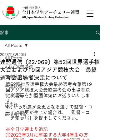
一般社団法人
全日本学生アーチェリー連盟
All Japan Student Archery Federation
記事
All Posts
2023年3月20日
All Posts
連盟通信（22/069）第52回世界選手権
AJAF連盟通信
大会および19回アジア競技大会 最終
学連競技
選考会出場者決定について
第52回世界選手権大会最終選考会兼第19
学連総務
回アジア競技大会最終選考会の出場者決
学連財務
定文書等を加盟団体宛にお送りいたしま
す。
議事録
4月から所属が変更となる選手で監督・コ
ーチに変更が生じた場合は、「監督・コ
競技会情報
ーチ変更届」を提出してください。
※全日学連より追記
①2023年3月に卒業する大学4年生の方