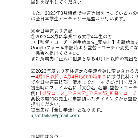
届】を提出してください。
また、2023年3月時点で学連登録を行っている方の
は全日本学生アーチェリー連盟より行います。
※全日学連より追記
①2023年3月に卒業する大学4年生の方
→【監督・コーチ・選手所属先_変更届】を新所属
Googleフォーム申請時より監督・コーチが変更
ー協会へ提出ください。
また所属先に正式に配属となる4月1日以降の提出
②2023年度より高体連から学連登録に変更される
→
4月1日以降、4月4日(火)20時まで
に添付資料よ
て全日学連競技部　清水までメールでご提出くださ
提出時にファイル名に「大会名_名前_監督・コー
例)
「世界ユース_学連大学_学連太郎_監督・コーチ・
高校の顧問の先生に申請頂いたタイミングから監督
提出ください。
提出先は「全日学連」となります。
ajsaf.taikai@gmail.com
加盟団体各位