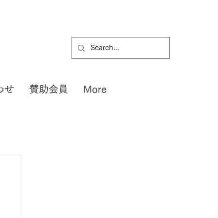
わせ
賛助会員
More