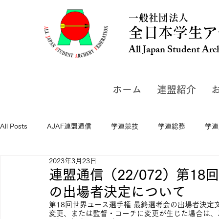
一般社団法人
全日本学生ア
All Japan Student Arc
ホーム
連盟紹介
All Posts
AJAF連盟通信
学連競技
学連総務
学連
2023年3月23日
連盟通信（22/072）第1
の出場者決定について
第18回世界ユース選手権 最終選考会の出場者決定
変更、または監督・コーチに変更が生じた場合は、