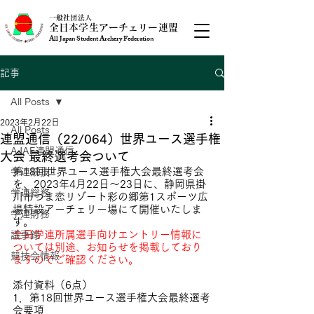
一般社団法人
全日本学生アーチェリー連盟
All Japan Student Archery Federation
記事
All Posts
2023年2月22日
All Posts
連盟通信（22/064）世界ユース選手権
AJAF連盟通信
大会 最終選考会ついて
第18回世界ユース選手権大会最終選考会
学連競技
を、2023年4月22日～23日に、静岡県掛
学連総務
川市つま恋リゾート彩の郷第1スポーツ広
場特設アーチェリー場にて開催いたしま
学連財務
す。
全日学連所属選手向けエントリー情報に
議事録
ついては別途、お知らせを掲載しており
競技会情報
ますのでご確認ください。
添付資料（6点）
1．第18回世界ユース選手権大会最終選考
会要項