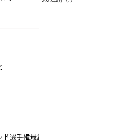
2025年9月
（7）
7件の記事
て
ールド選手権最終