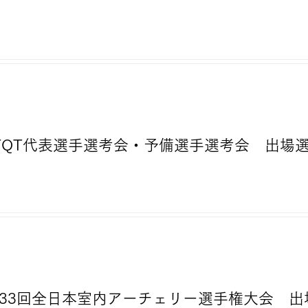
）FTQT代表選手選考会・予備選手選考会 出場
）第33回全日本室内アーチェリー選手権大会 