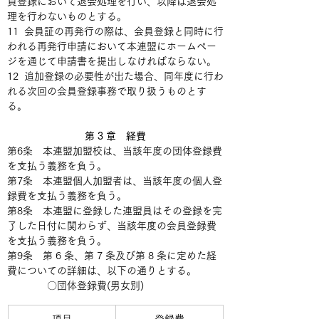
員登録において退会処理を行い、以降は退会処
理を行わないものとする。
11  会員証の再発行の際は、会員登録と同時に行
われる再発行申請において本連盟にホームペー
ジを通じて申請書を提出しなければならない。
12  追加登録の必要性が出た場合、同年度に行わ
れる次回の会員登録事務で取り扱うものとす
る。
第 3 章　経費
第6条　本連盟加盟校は、当該年度の団体登録費
を支払う義務を負う。
第7条　本連盟個人加盟者は、当該年度の個人登
録費を支払う義務を負う。
第8条　本連盟に登録した連盟員はその登録を完
了した日付に関わらず、当該年度の会員登録費
を支払う義務を負う。
第9条　第 6 条、第 7 条及び第 8 条に定めた経
費についての詳細は、以下の通りとする。
　　　　〇団体登録費(男女別)