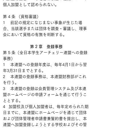
個人加盟として認められない。
第 4 条 （資格審議）
1　 前記の規定になじまない事象が生じた場
合、当該選手または団体を調査・審議し、理事
会において資格の有無を判断する。
第 2 章　登録事務
第 5 条（全日本学生アーチェリー連盟への登録
事務）
1　 本連盟への登録年度は、毎年4月1日から翌
年3月31日までとする。
2 　本連盟の登録事務は、本連盟財務部がこれ
を行う。
3　 本連盟の登録は会員管理システム及び本連
盟ホームページの申請フォームを通じて行うこ
ととする。
4   加盟校及び個人加盟者は、毎年定められた期
日までに、本連盟にホームページを通じて団体
および団体管理者申請書兼誓約書を提出し、本
連盟へ加盟登録しようとする学校およびその管