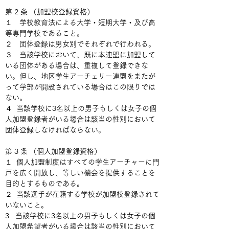
第 2 条 （加盟校登録資格）
１　学校教育法による大学・短期大学・及び高
等専門学校であること。
２　団体登録は男女別でそれぞれで行われる。
３　当該学校において、既に本連盟に加盟して
いる団体がある場合は、重複して登録できな
い。但し、地区学生アーチェリー連盟をまたが
って学部が開設されている場合はこの限りでは
ない。
４  当該学校に3名以上の男子もしくは女子の個
人加盟登録者がいる場合は該当の性別において
団体登録しなければならない。
第 3 条 （個人加盟登録資格）
１  個人加盟制度はすべての学生アーチャーに門
戸を広く開放し、等しい機会を提供することを
目的とするものである。
２  当該選手が在籍する学校が加盟校登録されて
いないこと。
3   当該学校に3名以上の男子もしくは女子の個
人加盟希望者がいる場合は該当の性別において