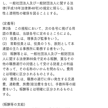
し、一般社団法人及び一般財団法人に関する法
律(平成18年法律第48号)の規定に照らし、妥当
性と透明性の確保を図ることとする。
(定義等)
第2条　この規程において、次の各号に掲げる用
語の意義は、当該各号に定めるところによる。
(1)　役員とは、理事及び監事をいう。
(2)　常勤役員とは、役員のうち、原則として本
連盟の主たる事務所に勤務する者をいう。
(3)　報酬等とは、一般社団法人及び一般財団法
人に関する法律第89条で定める報酬、賞与その
他の職務遂行の対価として受ける財産上の利益
であって、その名称のいかんを問わない。費用
とは明確に区分されるものとする。
(4)　費用とは、職務の遂行に伴い発生する交通
費、通勤費、旅費(宿泊費を含む)、手数料等の経
費をいう。報酬等とは明確に区分されるものと
する。
(報酬等の支給)