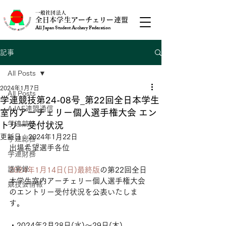
一般社団法人
全日本学生アーチェリー連盟
All Japan Student Archery Federation
記事
All Posts
2024年1月7日
All Posts
学連競技第24-08号_第22回全日本学生
AJAF連盟通信
室内アーチェリー個人選手権大会 エン
学連競技
トリー受付状況
更新日：
2024年1月22日
学連総務
出場希望選手各位
学連財務
議事録
2024年1月14日(日)最終版
の第22回全日
本学生室内アーチェリー個人選手権大会
競技会情報
のエントリー受付状況を公表いたしま
す。
・2024年2月28日(水)～29日(木)