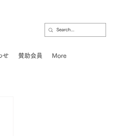
わせ
賛助会員
More