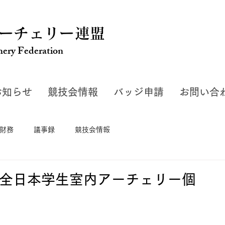
ーチェリー連盟
hery Federation
お知らせ
競技会情報
バッジ申請
お問い合
財務
議事録
競技会情報
2回全日本学生室内アーチェリー個