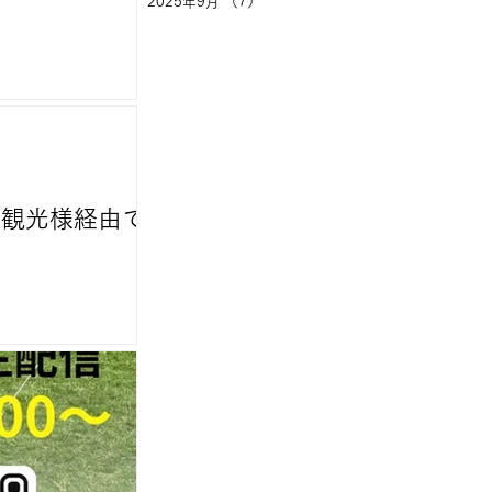
2025年9月
（7）
7件の記事
 京王観光様経由で