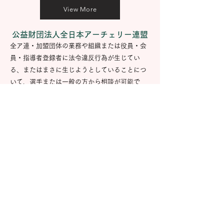
View More
公益財団法人全日本アーチェリー連盟
全ア連・加盟団体の業務や組織または役員・会
員・指導者登録者に法令違反行為が生じてい
る、またはまさに生じようとしていることにつ
いて、選手または一般の方から相談が可能で
す。
View More
お問い合わせ
​〒160-0013
東京都新宿区霞ヶ丘町4番2号 JAPAN SPORT
OLYMPIC SQUARE 707号室
(一社)全日本学生アーチェリー連盟