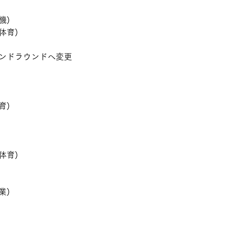
機)
体育)
ンドラウンドへ変更
育)
体育)
業)