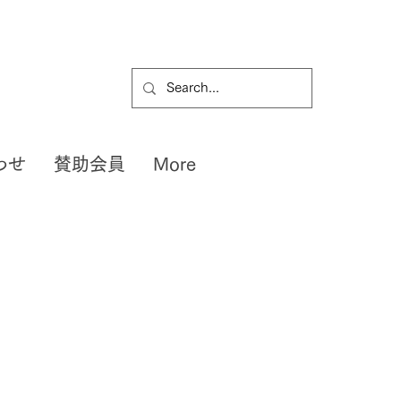
わせ
賛助会員
More