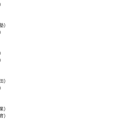
)
塾)
)
)
)
田)
)
業)
育)