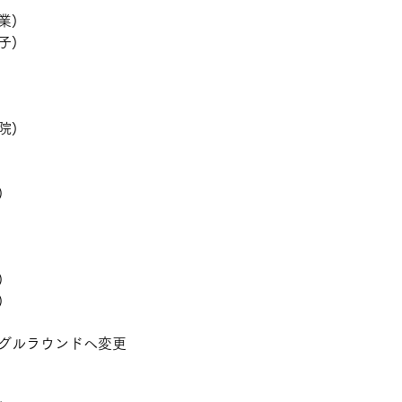
業)
子)
院)
)
)
)
グルラウンドへ変更