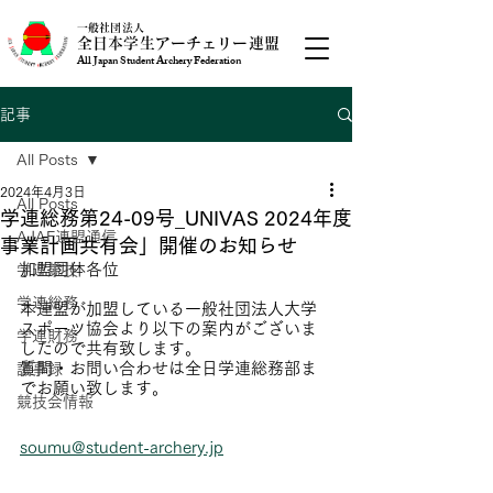
一般社団法人
全日本学生アーチェリー連盟
All Japan Student Archery Federation
記事
All Posts
2024年4月3日
All Posts
学連総務第24-09号_UNIVAS 2024年度
AJAF連盟通信
事業計画共有会」開催のお知らせ
加盟団体各位
学連競技
学連総務
本連盟が加盟している一般社団法人大学
スポーツ協会より以下の案内がございま
学連財務
したので共有致します。
質問・お問い合わせは全日学連総務部ま
議事録
でお願い致します。
競技会情報
soumu@student-archery.jp