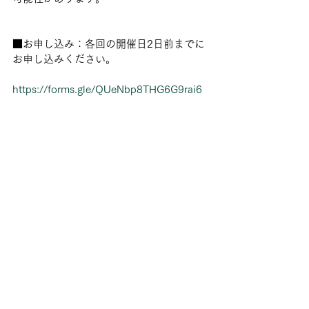
■お申し込み：各回の開催日2日前までに
お申し込みください。
https://forms.gle/QUeNbp8THG6G9rai6
■本件に関する問い合わせ：一般社団法
人大学スポーツ協会（UNIVAS）
　　　　　　　　　　　　　担当事務
局：水野
info@univas.jp
UNIVAS
学連総務