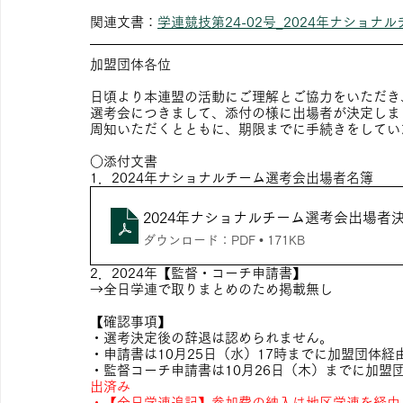
関連文書：
学連競技第24-02号_2024年ナショ
加盟団体各位
日頃より本連盟の活動にご理解とご協力をいただき
選考会につきまして、添付の様に出場者が決定しま
周知いただくとともに、期限までに手続きをしてい
○添付文書
1．2024年ナショナルチーム選考会出場者名簿
2024年ナショナルチーム選考会出場者
ダウンロード：PDF • 171KB
2．2024年【監督・コーチ申請書】
→全日学連で取りまとめのため掲載無し
【確認事項】
・選考決定後の辞退は認められません。
・申請書は10月25日（水）17時までに加盟団体
・監督コーチ申請書は10月26日（木）までに加盟
出済み
・【全日学連追記】参加費の納入は地区学連を経由