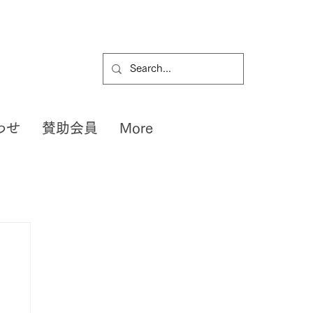
わせ
賛助会員
More