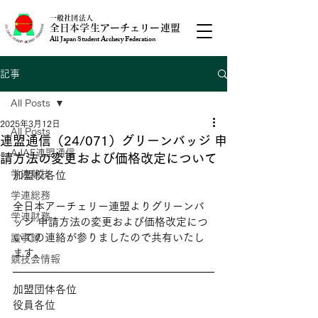
一般社団法人
全日本学生アーチェリー連盟
All Japan Student Archery Federation
記事
All Posts
2025年3月12日
All Posts
連盟通信（24/071）グリーンバッジ 申
AJAF連盟通信
請方法の変更および価格改定について
学連競技
加盟校各位
学連総務
全日本アーチェリー連盟よりグリーンバ
学連財務
ッジ 申請方法の変更および価格改定につ
いての連絡が参りましたので共有いたし
議事録
ます。
競技会情報
加盟団体各位
役員各位